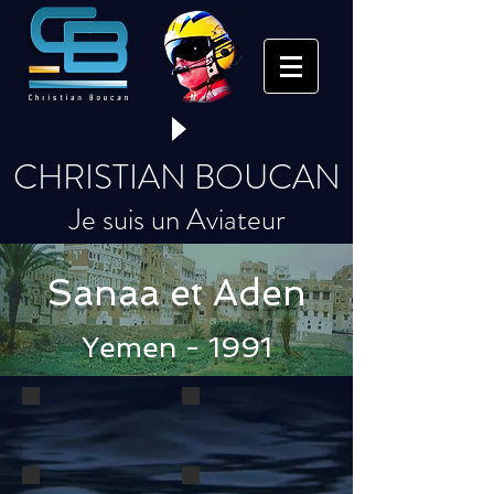
CHRISTIAN BOUCAN
Je suis un Aviateur
Sanaa et Aden
Yemen - 1991
1
2
Aden
Le golf
le
d'Aden
front
avec
de
l'épave