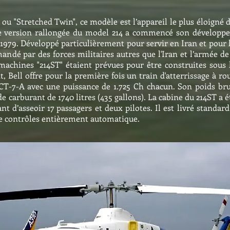
" ou "Stretched Twin", ce modèle est l’appareil le plus éloigné
 version rallongée du model 214 a commencé son développ
et 1979. Développé particulièrement pour servir en Iran et pour
ndé par des forces militaires autres que l'Iran et l’armée de
achines "214ST" étaient prévues pour être construites sous l
t, Bell offre pour la première fois un train d'atterrissage à ro
CT-7-A avec une puissance de 1.725 Ch chacun. Son poids br
 de carburant de 1740 litres (435 gallons). La cabine du 214ST a 
 d’asseoir 17 passagers et deux pilotes. Il est livré standard
 de contrôles entièrement automatique.