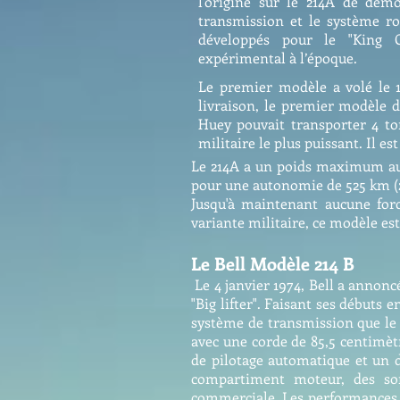
l'origine sur le 214A de dém
transmission et le système r
développés pour le "King C
expérimental à l’époque.
Le premier modèle a volé le 1
livraison, le premier modèle 
Huey pouvait transporter 4 ton
militaire le plus puissant. Il 
Le 214A a un poids maximum au dé
pour une autonomie de 525 km (2
Jusqu'à maintenant aucune for
variante militaire, ce modèle es
Le Bell Modèle 214 B
Le 4 janvier 1974, Bell a annon
"Big lifter". Faisant ses débuts
système de transmission que le 
avec une corde de 85,5 centimè
de pilotage automatique et un d
compartiment moteur, des sor
commerciale. Les performances, l