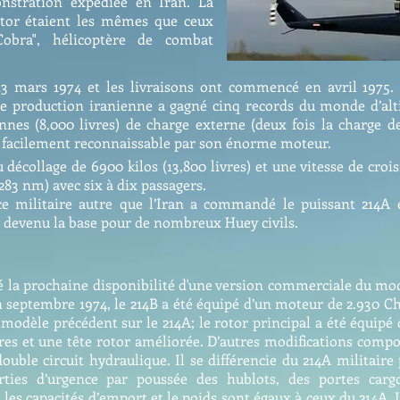
onstration expédiée en Iran. La
otor étaient les mêmes que ceux
obra", hélicoptère de combat
3 mars 1974 et les livraisons ont commencé en avril 1975. 
de production iranienne a gagné cinq records du monde d’alt
nes (8,000 livres) de charge externe (deux fois la charge de
est facilement reconnaissable par son énorme moteur.
collage de 6900 kilos (13,800 livres) et une vitesse de croisi
83 nm) avec six à dix passagers.
ce militaire autre que l’Iran a commandé le puissant 214
t devenu la base pour de nombreux Huey civils.
cé la prochaine disponibilité d'une version commerciale du mo
 en septembre 1974, le 214B a été équipé d’un moteur de 2.930
modèle précédent sur le 214A; le rotor principal a été équip
tres et une tête rotor améliorée. D’autres modifications co
ouble circuit hydraulique. Il se différencie du 214A militaire
ties d’urgence par poussée des hublots, des portes carg
es capacités d’emport et le poids sont égaux à ceux du 214A. L