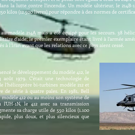
 dans la lutte contre l'incendie. Un modèle ultérieur, le 214B
50 kilos (12.500 livres) pour répondre à des normes de certifica
au modèle 214A mais a été équipé pour les secours. 38 hélico
taire d'aide; le premier exemplaire étant livré à l'armée amér
rés à l’Iran avant que les relations avec ce pays aient cessé.
encé le développement du modèle 412, le
3 août 1979. C'était une technologie de
de l’hélicoptère bi-turbines modèle 212 et
e de série à quatre pales. En 1981, Bell
le modèle 412 ou au moins son système de
 l'UH-1N, le 412 avec sa transmission
mente sa charge utile de 550 kilos (1.100
rapide, plus doux, et plus silencieux que