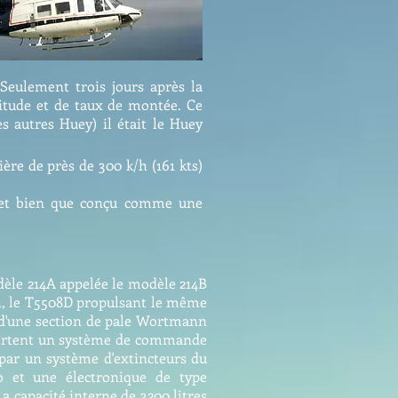
Seulement trois jours après la
itude et de taux de montée. Ce
s autres Huey) il était le Huey
ère de près de 300 k/h (161 kts)
A et bien que conçu comme une
dèle 214A appelée le modèle 214B
 Ch, le T5508D propulsant le même
é d'une section de pale Wortmann
mportent un système de commande
 par un système d'extincteurs du
o et une électronique de type
a capacité interne de 3200 litres