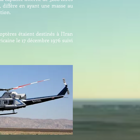
-1, diffère en ayant une masse au
tion.
ptères étaient destinés à l'Iran
icaine le 17 décembre 1976 suivi