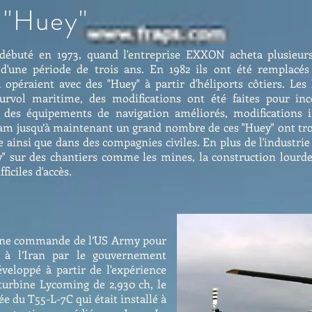
u "Huey"
a débuté en 1973, quand l'entreprise EXXON acheta plusieur
d'une période de trois ans. En 1982 ils ont été remplacés 
 opéraient avec des "Huey" à partir d'héliports côtiers. Les
urvol maritime, des modifications ont été faites pour inco
 des équipements de navigation améliorés, modifications i
nam jusqu’à maintenant un grand nombre de ces "Huey" ont trou
ce ainsi que dans des compagnies civiles. En plus de l'industrie
ey" sur des chantiers comme les mines, la construction lourde,
ficiles d'accès.
 une commande de l’US Army pour
 à l’Iran par le gouvernement
veloppé à partir de l'expérience
turbine Lycoming de 2,930 ch, le
 du T55-L-7C qui était installé à