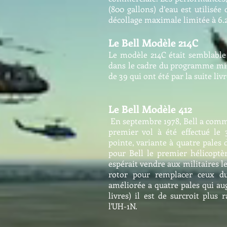
(800 gallons) d’eau est utilisée
décollage maximale limitée à 6.2
Le Bell Modèle 214C
Le modèle 214C était semblable 
dans le cadre du programme mili
de 39 qui ont été par la suite liv
Le Bell Modèle 412
En septembre 1978, Bell a comm
premier vol à été effectué le 
pointe, variante à quatre pales 
pour Bell le premier hélicoptèr
espérait vendre aux militaires 
rotor pour remplacer ceux du
améliorée a quatre pales qui aug
livres) il est de surcroit plus 
l'UH-1N.